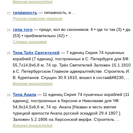
Военная энциклопедия
типа́жность
— типажность, и …
23
Русское словесное ударение
типа того
— предл, кол во синонимов: 4 • где то так (3) • да
24
(53) • приблизительно (42) • …
Словарь синонимов
Типа Трёх Святителей
— 7 единиц Серия 74 пушечных
25
кораблей (7 единиц), построенных в С. Петербурге для БФ.
55,7x14,8x6,8 м; 74 ор. Трёх Святителей Заложен 15.1.1810
в С. Петербургском Главном адмиралтействе. Строитель И.
В. Курепанов. Спущен 30.9.1810, вошел в состав&#8230; …
Военная энциклопедия
Типа Анапа
— 11 единиц Серия 74 пушечных кораблей (11
26
единиц), построенных в Херсоне и Николаеве для ЧФ.
54,9x14,5x6,6 м; 74 ор. Анапа [Назван в честь взятия
турецкой крепости Анапа русской эскадрой 29.4.1807.].
Заложен 5.2.1806 на Херсонской верфи. Строитель …
Военная энциклопедия