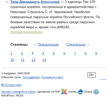
Типа Двенадцать Апостолов
— 3 единицы Три 120
30
пушечных корабля, построенные в адмиралтействах г.
Николаев. Строитель С. И. Чернявский. Наиболее
совершенные парусные корабли Российского флота. По
боевым качествам не имели равных среди парусных
кораблей мира и, кроме того,&#8230; …
Военная энциклопедия
Страницы
←
Предыдущая
Следующая
→
1
2
3
4
5
6
7
8
9
10
11
12
13
© Академик, 2000-2026
18+
Обратная связь:
Техподдержка
,
Реклама на сайте
👣 Путешествия
Экспорт словарей на сайты
, сделанные на PHP,
Joomla,
Drupal,
WordPress, MODx.