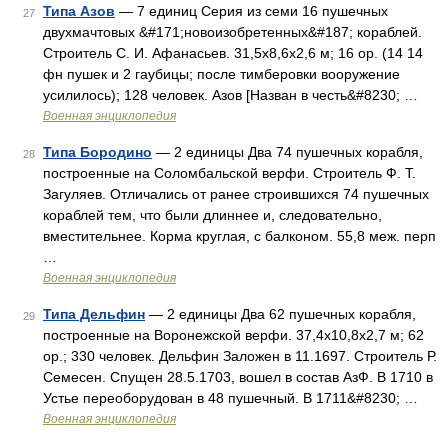
Типа Азов
— 7 единиц Серия из семи 16 пушечных
27
двухмачтовых &#171;новоизобретенных&#187; кораблей.
Строитель С. И. Афанасьев. 31,5x8,6x2,6 м; 16 ор. (14 14
фн пушек и 2 гаубицы; после тимберовки вооружение
усилилось); 128 человек. Азов [Назван в честь&#8230; …
Военная энциклопедия
Типа Бородино
— 2 единицы Два 74 пушечных корабля,
28
построенные на Соломбальской верфи. Строитель Ф. Т.
Загуляев. Отличались от ранее строившихся 74 пушечных
кораблей тем, что были длиннее и, следовательно,
вместительнее. Корма круглая, с балконом. 55,8 меж. перп
…
Военная энциклопедия
Типа Дельфин
— 2 единицы Два 62 пушечных корабля,
29
построенные на Воронежской верфи. 37,4x10,8x2,7 м; 62
ор.; 330 человек. Дельфин Заложен в 11.1697. Строитель Р.
Семесен. Спущен 28.5.1703, вошел в состав АзФ. В 1710 в
Устье переоборудован в 48 пушечный. В 1711&#8230; …
Военная энциклопедия